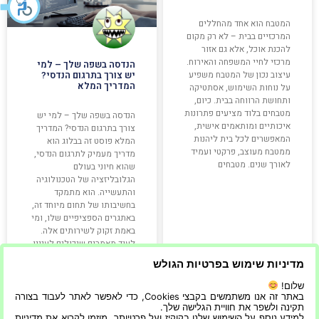
המטבח הוא אחד מהחללים
המרכזיים בבית – לא רק מקום
להכנת אוכל, אלא גם אזור
מרכזי לחיי המשפחה והאירוח.
הנדסה בשפה שלך – למי
עיצוב נכון של המטבח משפיע
יש צורך בתרגום הנדסי?
המדריך המלא
על נוחות השימוש, אסתטיקה
ותחושת הרווחה בבית. כיום,
מטבחים בלוד מציעים פתרונות
הנדסה בשפה שלך – למי יש
איכותיים ומותאמים אישית,
צורך בתרגום הנדסי? המדריך
המאפשרים לכל בית ליהנות
המלא פוסט זה בבלוג הוא
ממטבח מעוצב, פרקטי ועמיד
מדריך מעמיק לתרגום הנדסי,
לאורך שנים. מטבחים
שהוא חיוני בעולם
הגלובליזציה של הטכנולוגיה
והתעשייה. הוא מתמקד
בחשיבותו של תחום מיוחד זה,
באתגרים הספציפיים שלו, ומי
באמת זקוק לשירותים אלה.
לעוד מאמרים שיכולים לעניין
אתכם: חווית לקוח – מה
מדיניות שימוש בפרטיות הגולש
שלום!
קרא עוד »
קרא עוד »
באתר זה אנו משתמשים בקבצי Cookies, כדי לאפשר לאתר לעבוד בצורה
תקינה ולשפר את חוויית הגלישה שלך.
למידע נוסף על השימוש שלנו בקוקיז ועל פרטיותך, מוזמן לקרוא את מדיניות