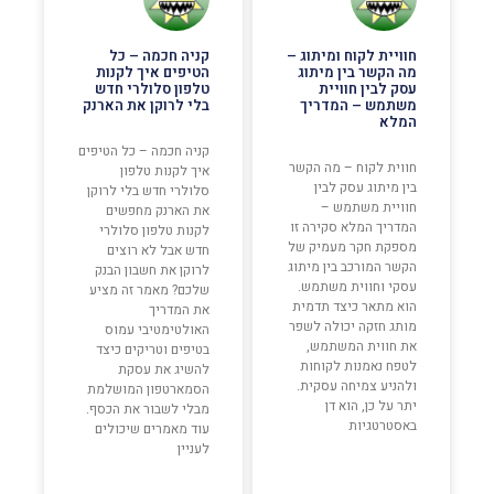
חוויית לקוח ומיתוג –
קניה חכמה – כל
מה הקשר בין מיתוג
הטיפים איך לקנות
עסק לבין חוויית
טלפון סלולרי חדש
משתמש – המדריך
בלי לרוקן את הארנק
המלא
קניה חכמה – כל הטיפים
חווית לקוח – מה הקשר
איך לקנות טלפון
בין מיתוג עסק לבין
סלולרי חדש בלי לרוקן
חוויית משתמש –
את הארנק מחפשים
המדריך המלא סקירה זו
לקנות טלפון סלולרי
מספקת חקר מעמיק של
חדש אבל לא רוצים
הקשר המורכב בין מיתוג
לרוקן את חשבון הבנק
עסקי וחווית משתמש.
שלכם? מאמר זה מציע
הוא מתאר כיצד תדמית
את המדריך
מותג חזקה יכולה לשפר
האולטימטיבי עמוס
את חווית המשתמש,
בטיפים וטריקים כיצד
לטפח נאמנות לקוחות
להשיג את עסקת
ולהניע צמיחה עסקית.
הסמארטפון המושלמת
יתר על כן, הוא דן
מבלי לשבור את הכסף.
באסטרטגיות
עוד מאמרים שיכולים
לעניין