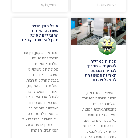
19/12/2025
18/02/2026
אוכל מוכן מנצח –
עשרת הרעיונות
המובילים לאוכל
מוכן לאירועים קטנים
תכנון אירוע קטן, בין אם
מדובר בחגיגת יום
מכונות לאריזה
הולדת אינטימית,
לעסקים – מדריך
מסיבת יום נישואין או
לבחירת מכונת
מפגש חברים, כרוך
האריזה המושלמת
למפעל שלכם
בקבלת החלטות רבות –
החל מבחירת המקום,
האווירה והעיצוב ועד
בתעשייה המודרנית,
לאוכל. אחד האתגרים
מכונת האריזה היא אחד
המרכזיים הוא סידור
הכלים המרכזיים
הארוחות והמנות כך
להבטחת איכות המוצר,
שיתאימו למספר קטן
יעילות הייצור ושמירה
של סועדים, מבלי ליצור
על סטנדרטים גבוהים.
בזבוז מזון או עומס על
בחירה נכונה של מכונת
המארגנים. הפתרון
אריזה יכולה להוביל
לחיסכון משמעותי בזמן,