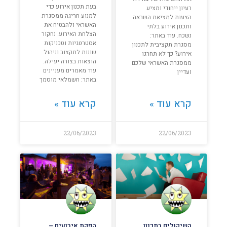
בעת תכנון אירוע כדי
רעיון ייחודי ומציע
למנוע חריגה ממסגרת
הצעות למציאת השראה
האשראי ולהבטיח את
ותכנון אירוע בלתי
הצלחת האירוע. נחקור
נשכח. עוד באתר:
אסטרטגיות וטכניקות
מסגרת תקציבית לתכנון
שונות לתקצוב וניהול
אירוע? כך לא תחרגו
הוצאות בצורה יעילה.
ממסגרת האשראי שלכם
עוד מאמרים מעניינים
ועדיין
באתר: חשמלאי מוסמך
קרא עוד »
קרא עוד »
22/06/2023
22/06/2023
השיקולים בתכנון
הפקת אירועים –