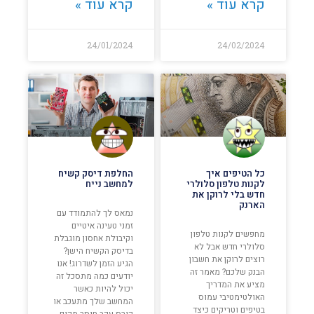
קרא עוד »
קרא עוד »
24/01/2024
24/02/2024
כל הטיפים איך
החלפת דיסק קשיח
לקנות טלפון סלולרי
למחשב נייח
חדש בלי לרוקן את
הארנק
נמאס לך להתמודד עם
זמני טעינה איטיים
מחפשים לקנות טלפון
וקיבולת אחסון מוגבלת
סלולרי חדש אבל לא
בדיסק הקשיח הישן?
רוצים לרוקן את חשבון
הגיע הזמן לשדרוג! אנו
הבנק שלכם? מאמר זה
יודעים כמה מתסכל זה
מציע את המדריך
יכול להיות כאשר
האולטימטיבי עמוס
המחשב שלך מתעכב או
בטיפים וטריקים כיצד
קורס עקב חוסר מקום