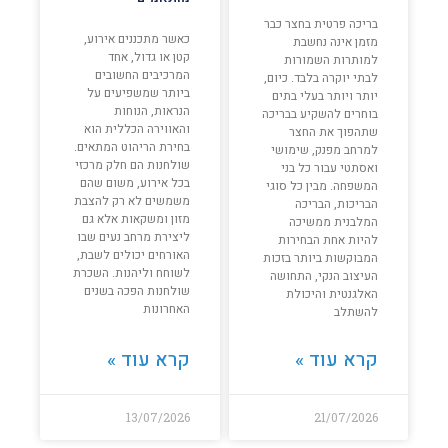
בריכה פרטית בחצר כבר
כאשר מתכננים אירוע,
מזמן אינה נחשבת
קטן או גדול, אחד
למותרות השמורות
המרכיבים החשובים
לבתי יוקרה בלבד. כיום,
ביותר שמשפיעים על
יותר ויותר בעלי בתים
הנראות, הנוחות
בוחרים להשקיע בבריכה
והאווירה הכללית הוא
שתהפוך את החצר
בחירת הריהוט המתאים.
למרחב מפנק, שימושי
שולחנות הם חלק מרכזי
ואסתטי עבור כל בני
בכל אירוע, משום שהם
המשפחה. מבין כל סוגי
משמשים לא רק להצבת
הבריכות, הבריכה
מזון ומשקאות אלא גם
המלבנית ממשיכה
ליצירת מרחב נעים שבו
להיות אחת הבחירות
האורחים יכולים לשבת,
המבוקשות ביותר בזכות
לשוחח וליהנות. השכרת
העיצוב הנקי, התחושה
שולחנות הפכה בשנים
האלגנטית והיכולת
האחרונות
להשתלב
קרא עוד »
קרא עוד »
13/07/2026
21/07/2026