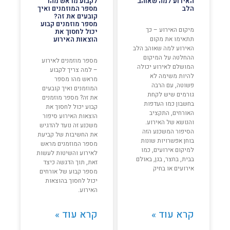
האירוע למה שאוהב
לקבוע מראש מהו
הלב
מספר המוזמנים ואיך
קובעים את זה?
מספר מוזמנים קבוע
מיקום האירוע – כך
יכול לחסוך את
תתאימו את מקום
הוצאות האירוע
האירוע למה שאוהב הלב
ההחלטה על המיקום
מספר מוזמנים לאירוע
המושלם לאירוע יכולה
– למה צריך לקבוע
להיות משימה לא
מראש מהו מספר
פשוטה, עם הרבה
המוזמנים ואיך קובעים
גורמים שיש לקחת
את זה? מספר מוזמנים
בחשבון כמו העדפות
קבוע יכול לחסוך את
האורחים, התקציב
הוצאות האירוע סיפור
והנושא של האירוע.
משכנע זה נועד להדגיש
הסיפור המשכנע הזה
את החשיבות של קביעת
בוחן אפשרויות שונות
מספר המוזמנים מראש
למיקום אירועים, כמו
לאירוע והשיטות לעשות
בבית, בחצר, בגן, באולם
זאת, תוך הדגשה כיצד
אירועים או בחיק
מספר קבוע של אורחים
יכול לחסוך בהוצאות
האירוע.
קרא עוד »
קרא עוד »