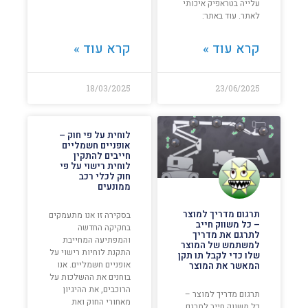
עלייה בטראפיק איכותי
לאתר. עוד באתר:
קרא עוד »
קרא עוד »
18/03/2025
23/06/2025
לוחית על פי חוק –
אופניים חשמליים
חייבים להתקין
לוחית רישוי על פי
חוק לכלי רכב
ממונעים
תרגום מדריך למוצר
בסקירה זו אנו מתעמקים
– כל משווק חייב
בחקיקה החדשה
לתרגם את מדריך
והמפתיעה המחייבת
למשתמש של המוצר
התקנת לוחיות רישוי על
שלו כדי לקבל תו תקן
אופניים חשמליים. אנו
המאשר את המוצר
בוחנים את ההשלכות על
הרוכבים, את ההיגיון
תרגום מדריך למוצר –
מאחורי החוק ואת
כל משווק חייב לתרגם