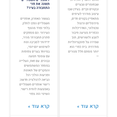
תשנה את פני
שבחומרים טבעיים
התחבורה בעיר?
ובקווים נקיים. בעידן שבו
עיצוב מודרני לעיתים
מתאפיין בקווים חדים,
בעשור האחרון, אופניים
מינימליזם וניצול
חשמליים הפכו לחלק
טכנולוגי, האדריכלות
בלתי נפרד מהנוף
הכפרית מציעה חיבור
העירוני. הם מספקים
לטבע ולשורשים, תוך
פתרון תחבורתי מהיר,
שמירה על פונקציונליות
ידידותי לסביבה ונוח
מודרנית. בית כפרי הוא
לשימוש יום-יומי,
יותר מסתם חלל מגורים
במיוחד בערים צפופות
—
עם עומסי תנועה
גבוהים. עם זאת, העלייה
במספר המשתמשים
והמקרים של תאונות
ופגיעות הולכי רגל
הביאה לרגולציה חדשה:
רישוי אופניים חשמליים
באמצעות לוחית רישוי.
השינוי הזה צפוי
קרא עוד »
קרא עוד »