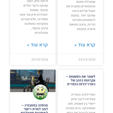
זרימת הדם, הזעה
שמבדלת אתכם
עמוקה וניקוי רעלים
מהמתחרים ומחברת את
מהגוף. סאונות
הקהל אליכם ברמה
יוקרתיות אינן עוד מוצר
עמוקה יותר. במקום
סטנדרטי, אלא מערכת
להשתמש בתבניות
מתקדמת המשלבת
גנריות, עיצוב מותאם
עיצוב מוקפד,
אישית מתבסס
טכנולוגיות
קרא עוד »
קרא עוד »
20/04/2026
24/04/2026
לשמר את הפשטות –
עקרונות הזהב של
האדריכלות הכפרית
האדריכלות הכפרית
מצליחה ליצור איזון
ייחודי בין פשטות, חום
מהפכה בתחבורה –
ואסתטיקה, והיא מזמינה
למה לוחית רישוי
אותנו להעריך את היופי
לאופניים חשמליים