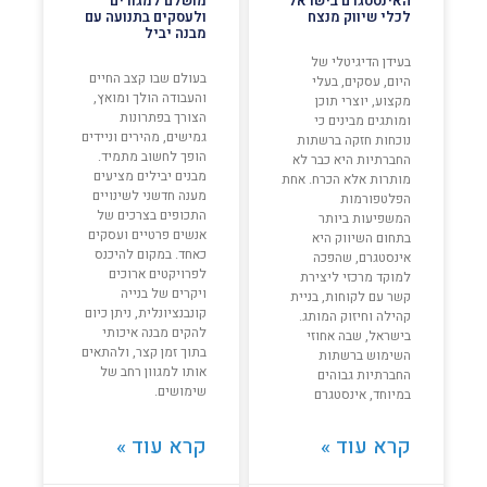
האינסטגרם בישראל
מושלם למגורים
לכלי שיווק מנצח
ולעסקים בתנועה עם
מבנה יביל
בעידן הדיגיטלי של
בעולם שבו קצב החיים
היום, עסקים, בעלי
והעבודה הולך ומואץ,
מקצוע, יוצרי תוכן
הצורך בפתרונות
ומותגים מבינים כי
גמישים, מהירים וניידים
נוכחות חזקה ברשתות
הופך לחשוב מתמיד.
החברתיות היא כבר לא
מבנים יבילים מציעים
מותרות אלא הכרח. אחת
מענה חדשני לשינויים
הפלטפורמות
התכופים בצרכים של
המשפיעות ביותר
אנשים פרטיים ועסקים
בתחום השיווק היא
כאחד. במקום להיכנס
אינסטגרם, שהפכה
לפרויקטים ארוכים
למוקד מרכזי ליצירת
ויקרים של בנייה
קשר עם לקוחות, בניית
קונבנציונלית, ניתן כיום
קהילה וחיזוק המותג.
להקים מבנה איכותי
בישראל, שבה אחוזי
בתוך זמן קצר, ולהתאים
השימוש ברשתות
אותו למגוון רחב של
החברתיות גבוהים
שימושים.
במיוחד, אינסטגרם
קרא עוד »
קרא עוד »