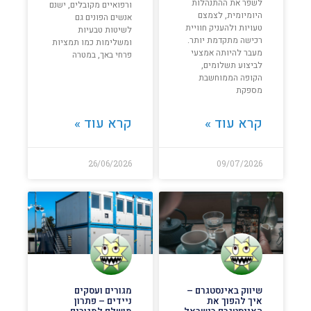
לשפר את ההתנהלות
ורפואיים מקובלים, ישנם
היומיומית, לצמצם
אנשים הפונים גם
טעויות ולהעניק חוויית
לשיטות טבעיות
רכישה מתקדמת יותר.
ומשלימות כמו תמציות
מעבר להיותה אמצעי
פרחי באך, במטרה
לביצוע תשלומים,
הקופה הממוחשבת
מספקת
קרא עוד »
קרא עוד »
26/06/2026
09/07/2026
שיווק באינסטגרם –
מגורים ועסקים
איך להפוך את
ניידים – פתרון