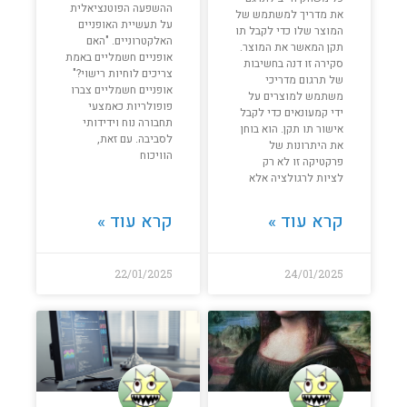
ההשפעה הפוטנציאלית
את מדריך למשתמש של
על תעשיית האופניים
המוצר שלו כדי לקבל תו
האלקטרוניים. "האם
תקן המאשר את המוצר.
אופניים חשמליים באמת
סקירה זו דנה בחשיבות
צריכים לוחיות רישוי?"
של תרגום מדריכי
אופניים חשמליים צברו
משתמש למוצרים על
פופולריות כאמצעי
ידי קמעונאים כדי לקבל
תחבורה נוח וידידותי
אישור תו תקן. הוא בוחן
לסביבה. עם זאת,
את היתרונות של
הוויכוח
פרקטיקה זו לא רק
לציות לרגולציה אלא
קרא עוד »
קרא עוד »
22/01/2025
24/01/2025