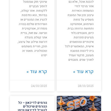
להכנת אוכל, אלא גם
שיווקי חזק שמסוגל
אזור מרכזי לחיי
להפוך מבקרים
המשפחה והאירוח.
ללקוחות. אתר קטלוג,
עיצוב נכון של המטבח
במיוחד, הוא הזדמנות
משפיע על נוחות
להציג את המוצרים או
השימוש, אסתטיקה
השירותים שלכם בצורה
ותחושת הרווחה בבית.
מסודרת, אטרקטיבית
כיום, מטבחים בלוד
ונגישה. עם זאת, בניית
מציעים פתרונות
אתר קטלוג מוצלח
איכותיים ומותאמים
דורשת שילוב של עיצוב,
אישית, המאפשרים לכל
תוכן, חוויית משתמש
בית ליהנות ממטבח
וטכנולוגיה. מאמר זה
מעוצב, פרקטי ועמיד
יפרט
לאורך שנים. מטבחים
קרא עוד »
קרא עוד »
24/10/2025
28/10/2025
גורמים לדיכאון – כל
הגורמים שיכולים
להוביל לדיכאון וניתן