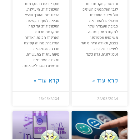
זה מספק חקר תובנות
חוקרים את ההתקדמות
לגבי האלמנטים השונים
הטכנולוגית, היעילות,
של עיצוב משרדים
הרבגוניות והערך שהיא
שיכולים להפוך את
מביאה לענף. הקפיצה
סביבת העבודה שלך
הטכנולוגית: עד כמה
למקום מזמין ומהנה.
מתקדמת מכונת
משימוש אסטרטגי
האריזה? מכונת האריזה
בצבע, תאורה וריהוט ועד
המדוברת מהווה קפיצת
לשילוב של טבע
מדרגה טכנולוגית
וטכנולוגיה, גלה כיצד
משמעותית בתעשייה,
ומציגה מאפיינים
חדישים המבדילים אותה
קרא עוד »
קרא עוד »
13/03/2024
22/03/2024