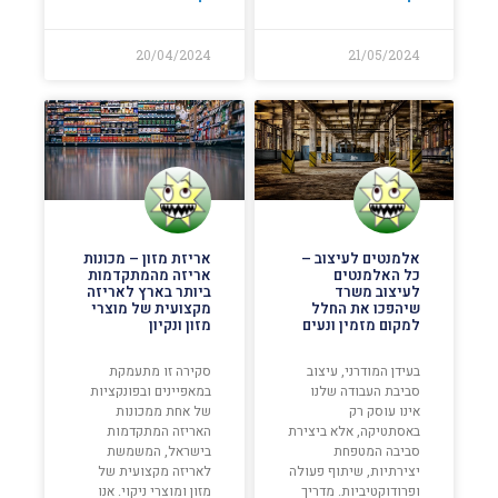
20/04/2024
21/05/2024
אלמנטים לעיצוב –
אריזת מזון – מכונות
כל האלמנטים
אריזה מהמתקדמות
לעיצוב משרד
ביותר בארץ לאריזה
שיהפכו את החלל
מקצועית של מוצרי
למקום מזמין ונעים
מזון ונקיון
בעידן המודרני, עיצוב
סקירה זו מתעמקת
סביבת העבודה שלנו
במאפיינים ובפונקציות
אינו עוסק רק
של אחת ממכונות
באסתטיקה, אלא ביצירת
האריזה המתקדמות
סביבה המטפחת
בישראל, המשמשת
יצירתיות, שיתוף פעולה
לאריזה מקצועית של
ופרודוקטיביות. מדריך
מזון ומוצרי ניקוי. אנו