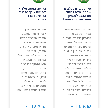
עלות פנסיון לכלבים
הנדסה בשפה שלך –
– כמה עולה לרשום
למי יש צורך בתרגום
את הכלב לפנסיון
הנדסי? המדריך
וממה מושפע המחיר?
המלא
סקירה זו מספקת מבט
הנדסה בשפה שלך –
מעמיק על עלות
למי יש צורך בתרגום
הפנסיון לכלבים, גורמים
הנדסי? המדריך המלא
המשפיעים על המחיר
פוסט זה בבלוג הוא
וטיפים כיצד למצוא את
מדריך מעמיק לתרגום
שירותי הפנסיון הטובים
הנדסי, שהוא חיוני
ביותר. הוא משמש
בעולם הגלובליזציה של
כמדריך מקיף לבעלי
הטכנולוגיה והתעשייה.
כלבים להבין ולקבל
הוא מתמקד בחשיבותו
החלטות מושכלות לגבי
של תחום מיוחד זה,
פנסיון לכלבים. 1. 'מהי
באתגרים הספציפיים
העלות הממוצעת של
שלו, ומי באמת זקוק
פנסיון לכלבים?' העלות
לשירותים אלה. לעוד
הממוצעת של פנסיון
מאמרים שיכולים לעניין
לכלבים יכולה להשתנות
אתכם: חווית לקוח – מה
משמעותית בהתאם
קרא עוד »
קרא עוד »