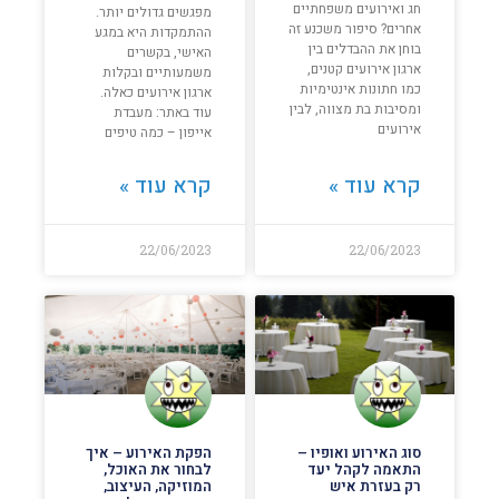
חג ואירועים משפחתיים
מפגשים גדולים יותר.
אחרים? סיפור משכנע זה
ההתמקדות היא במגע
בוחן את ההבדלים בין
האישי, בקשרים
ארגון אירועים קטנים,
משמעותיים ובקלות
כמו חתונות אינטימיות
ארגון אירועים כאלה.
ומסיבות בת מצווה, לבין
עוד באתר: מעבדת
אירועים
אייפון – כמה טיפים
קרא עוד »
קרא עוד »
22/06/2023
22/06/2023
סוג האירוע ואופיו –
הפקת האירוע – איך
התאמה לקהל יעד
לבחור את האוכל,
רק בעזרת איש
המוזיקה, העיצוב,