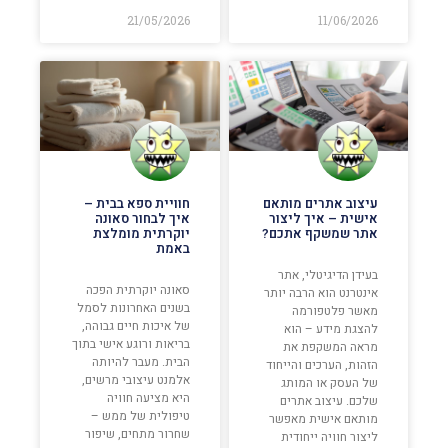
21/05/2026
11/06/2026
עיצוב אתרים מותאם
חוויית ספא בבית –
אישית – איך ליצור
איך לבחור סאונה
אתר שמשקף אתכם?
יוקרתית מומלצת
באמת
בעידן הדיגיטלי, אתר
סאונה יוקרתית הפכה
אינטרנט הוא הרבה יותר
בשנים האחרונות לסמל
מאשר פלטפורמה
של איכות חיים גבוהה,
להצגת מידע – הוא
בריאות ורוגע אישי בתוך
מראה המשקפת את
הבית. מעבר להיותה
הזהות, הערכים והייחוד
אלמנט עיצובי מרשים,
של העסק או המותג
היא מציעה חוויה
שלכם. עיצוב אתרים
טיפולית של ממש –
מותאם אישית מאפשר
שחרור מתחים, שיפור
ליצור חוויה ייחודית