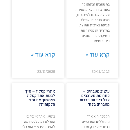
במשאבים ובתחזוקה,
בעוד בחירה לא מתאימה
עלולה לגרום לעיכובים,
בזבוז חומרים ואפילו
פגיעה באיכות המוצר.
במדריך זה נסקור את
השיקולים החשובים
ביותר שיש
קרא עוד »
קרא עוד »
23/11/2025
30/11/2025
עיצוב מטבחים –
אתרי קטלוג – איך
פתרונות מעוצבים
לבנות אתר קטלוג
לכל בית עם חברות
שימשוך את עיני
מטבחים בלוד
הלקוחות?
המטבח הוא אחד
בימינו, אתר אינטרנט
מהחללים המרכזיים
הוא לא רק פלטפורמה
בבית – לא רק מקום
להצגת מידע – הוא כלי