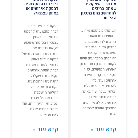
אירוע – השיקולים
בידי חברה מקצועית
שאתם צריכים
להפקת אירועים או
להתחשב בהם בתכנון
באופן עצמאי?
האירוע
הפקת אירועים – בידי
השיקולים בתכנון אירוע
חברה מקצועית להפקת
– השיקולים שאתם
אירועים או באופן
צריכים להתחשב בהם
עצמאי? בסיפור משכנע
בתכנון האירוע סיפור
זה, אנו בוחנים את
משכנע זה חוקר את
היתרונות והחסרונות של
הגורמים המכריעים שיש
הפקת אירוע באופן
לקחת בחשבון בעת תכנון
עצמאי לעומת שכירת
האירוע המושלם, כגון
חברת הפקת אירועים
תקציב, מיקום, ספירת
מקצועית. בשקלול
אורחים ועוד, כדי
היתרונות והחסרונות,
להבטיח אירוע מוצלח
הקורא מוזמן לקבל
ובלתי נשכח. עוד באתר:
החלטה מושכלת
בחירה נכונה של גן
בהתבסס על צרכיו
אירועים אולם אירועים
ונסיבותיו הייחודיים. עוד
המדריך השלם לבחירה
באתר: בחירת אולם
נכונה
לאירוע – הדרך
קרא עוד »
קרא עוד »