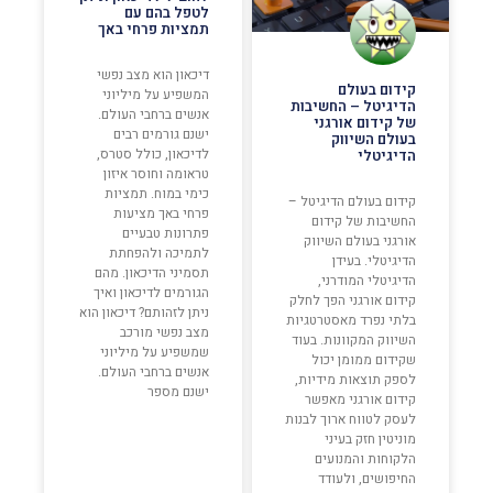
לטפל בהם עם
תמציות פרחי באך
דיכאון הוא מצב נפשי
קידום בעולם
המשפיע על מיליוני
הדיגיטל – החשיבות
אנשים ברחבי העולם.
של קידום אורגני
ישנם גורמים רבים
בעולם השיווק
לדיכאון, כולל סטרס,
הדיגיטלי
טראומה וחוסר איזון
כימי במוח. תמציות
קידום בעולם הדיגיטל –
פרחי באך מציעות
החשיבות של קידום
פתרונות טבעיים
אורגני בעולם השיווק
לתמיכה ולהפחתת
הדיגיטלי. בעידן
תסמיני הדיכאון. מהם
הדיגיטלי המודרני,
הגורמים לדיכאון ואיך
קידום אורגני הפך לחלק
ניתן לזהותם? דיכאון הוא
בלתי נפרד מאסטרטגיות
מצב נפשי מורכב
השיווק המקוונות. בעוד
שמשפיע על מיליוני
שקידום ממומן יכול
אנשים ברחבי העולם.
לספק תוצאות מידיות,
ישנם מספר
קידום אורגני מאפשר
לעסק לטווח ארוך לבנות
מוניטין חזק בעיני
הלקוחות והמנועים
החיפושים, ולעודד