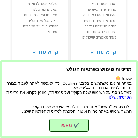
וארגון אסטרטגיים,
הבלתי נאמר לבחירת
מדריך זה מדגיש את
המיקום המושלם
ההיבטים המרכזיים של
ומציעים עצות מעשיות
תכנון אירועים, ומבטיח
כדי להקל על תהליך
חוויה מוצלחת ובלתי
ההחלטה. לעוד מאמרים
נשכחת למשתתפים.
מעניינים
לעוד מאמרים שיכולים
קרא עוד »
קרא עוד »
מדיניות שימוש בפרטיות הגולש
22/06/2023
22/06/2023
שלום!
באתר זה אנו משתמשים בקבצי Cookies, כדי לאפשר לאתר לעבוד בצורה
תקינה ולשפר את חוויית הגלישה שלך.
למידע נוסף על השימוש שלנו בקוקיז ועל פרטיותך, מוזמן לקרוא את מדיניות
הפרטיות שלנו
.
בלחיצה על "מאשר" אתה מסכים לתנאי השימוש שלנו בקוקיז.
המשך שימוש באתר מהווה אישור והסכמה למדיניות הפרטיות שלנו.
מאשר
✔
בחירת אולם לאירוע
אירוע בגן אירועים –
– הדרך הטובה ביותר
המאמר שיעזור לכם
לבחור אולם היא
להחליט האם לקיים