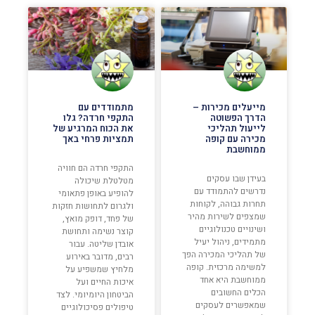
מייעלים מכירות –
מתמודדים עם
הדרך הפשוטה
התקפי חרדה? גלו
לייעול תהליכי
את הכוח המרגיע של
מכירה עם קופה
תמציות פרחי באך
ממוחשבת
התקפי חרדה הם חוויה
בעידן שבו עסקים
מטלטלת שיכולה
נדרשים להתמודד עם
להופיע באופן פתאומי
תחרות גבוהה, לקוחות
ולגרום לתחושות חזקות
שמצפים לשירות מהיר
של פחד, דופק מואץ,
ושינויים טכנולוגיים
קוצר נשימה ותחושת
מתמידים, ניהול יעיל
אובדן שליטה. עבור
של תהליכי המכירה הפך
רבים, מדובר באירוע
למשימה מרכזית. קופה
מלחיץ שמשפיע על
ממוחשבת היא אחד
איכות החיים ועל
הכלים החשובים
הביטחון היומיומי. לצד
שמאפשרים לעסקים
טיפולים פסיכולוגיים