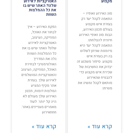
מקצוע
האטרקציות לאירוע
שלנו? האתר שיש בו
את כל ההמלצות
סוג האירוע ואופיו –
השוות
התאמה לקהל יעד רק
בעזרת איש מקצוע
הפקת האירוע – איך
בעולם תכנון האירוע,
לבחור את האוכל,
הבנת סוג ואופי האירוע
המוזיקה, העיצוב,
חיונית להצלחתו.
האטרקציות לאירוע
התאמה לקהל יעד היא
שלנו? האתר שיש בו את
מיומנות שניתן לשלוט
כל ההמלצות השוות
בה רק בעזרת איש
גלה את המדריך
מקצוע. סיפור משכנע זה
האולטימטיבי לבחירת
יבדוק את החשיבות של
האוכל, המוזיקה, העיצוב
שכירת איש מקצוע כדי
והאטרקציות המושלמים
להבטיח שהאירוע
לאירוע שלך. בעזרת
מותאם לקהל ומשיג את
אתר מקיף המציע
מטרתו.
המלצות דומות, תכנון
האירוע שלך מעולם לא
היה קל יותר. לעוד
מאמרים מעניינים באתר:
חחחאירוע
קרא עוד »
קרא עוד »