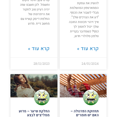
להשיג את עסקת
וחשמל. לכן חשבנו שזה
הסמארטפון המושלמת
יהיה רעיון טוב לחקור
מבלי לשבור את הכסף.
את היתרונות של
"דע את הצרכים שלך":
החלפת דיסק קשיח עם
איך זיהוי תכונות החובה
מחשב נייח. מדוע
שלך יכול לחסוך לך
כסף? כשמדובר בקניית
טלפון סלולרי חדש,
קרא עוד »
קרא עוד »
28/11/2023
24/01/2024
תחזוקת הפרגולה –
החלקת שיער – מדוע
האם יש חומרים
ממליצים לבצע