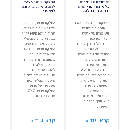
מיוחדים ששומרים
החלקת שיער oxo?
על איכות העץ ממנו
למה היא כל כך טובה
נבנתה הפרגולה?
לשיער?
תחזוקת הפרגולה – האם
החלקת שיער, טכניקת
יש חומרים מיוחדים
עיצוב שיער פופולרית,
ששומרים על איכות
תמיד הייתה נושא לדיון
העץ ממנו נבנתה
בשל הנזק הפוטנציאלי
הפרגולה? מדריך קידום
שלה לשיער. עם זאת,
מכירות זה מתמקד
החלקת שיער של OXO
בחשיבותם של חומרים
היא מחליף משחק
מיוחדים שיכולים
בתחום זה, ומציעה דרך
לשמור על איכות
בריאה ויעילה יותר
הפרגולה שלכם. הוא
להשיג את אותם
חוקר את סוגי החומרים
מנעולים ישרים רצויים.
השונים הזמינים ואת
פוסט זה בבלוג ישפוך
השפעתם על אורך
מעט אור על מדוע
החיים והמשיכה
החלקת שיער OXO
האסתטית של מבנה
מומלצת ביותר
העץ שלך. המדריך
מספק גם
קרא עוד »
קרא עוד »