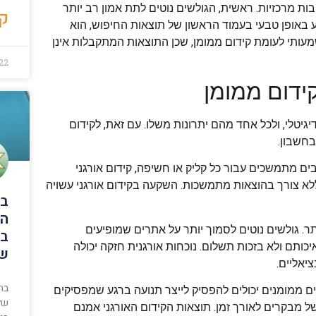
ות מרכזיות. ראשית, הגולשים נוטים לתת אמון רב יותר
קר
 באופן טבעי בעמוד הראשון של תוצאות החיפוש, הוא
משמעותי לעומת קידום ממומן, שכן התוצאות המתקבלות אינן
22
קידום ממומן
יגיטלי, ולכל אחד מהם יתרונות משלו. עם זאת, לקידום
בחשבון.
ם מתמשכים עבור כל קליק או חשיפה, קידום אורגני
לא צורך בהוצאות מתמשכות. השקעה בקידום אורגני עשויה
בר
הי
תר. גולשים נוטים לסמוך יותר על אתרים שמופיעים
בר
ותם ולא בזכות תשלום. נוכחות אורגנית חזקה יכולה
שע
יאליים.
בר
ים ממומנים יכולים להפסיק לייצר תנועה ברגע שמפסיקים
של
של מבקרים לאורך זמן. תוצאות הקידום האורגני אמנם