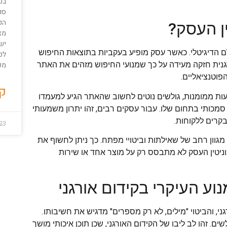
בטו
סוג
הק
ין העסק?
מצ
ישנ
לם הדיגיטלי. כאשר עסק מופיע בעקביות בתוצאות החיפוש
לכל
מק
אורגנית חזקה מעידה על כך שמנועי החיפוש מזהים את האתר
פוטנציאליים.
קר
עות ממומנות, גולשים נוטים לחשוב שהאתר הגיע למעמדו
מכותי בתחום שלו. עבור עסקים רבים, זהו יתרון משמעותי
קרים ללקוחות.
23
מגוון רחב של שאילתות וביטויי מפתח. כך ניתן לחשוף את
וניטין העסק לא מתבסס רק על מוצר אחד או שירות
וע העיקרי בקידום אורגני
י, והביטוי "מילים, לא רק מספרים" מדגיש את חשיבותו.
ם. זהו לב ליבו של הקידום האורגני, שכן תוכן איכותי מושך