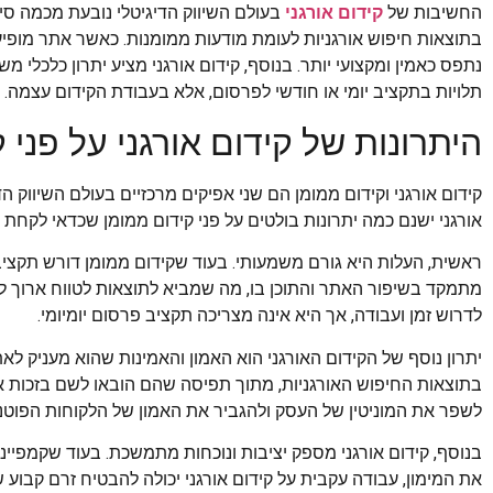
החשיבות של
קידום אורגני
בעולם השיווק הדיגיטלי נובעת מכמה סיב
בתוצאות חיפוש אורגניות לעומת מודעות ממומנות. כאשר אתר מופיע
נתפס כאמין ומקצועי יותר. בנוסף, קידום אורגני מציע יתרון כלכלי 
תלויות בתקציב יומי או חודשי לפרסום, אלא בעבודת הקידום עצמה.
היתרונות של קידום אורגני על פני 
קידום אורגני וקידום ממומן הם שני אפיקים מרכזיים בעולם השיווק הד
אורגני ישנם כמה יתרונות בולטים על פני קידום ממומן שכדאי לקחת 
ראשית, העלות היא גורם משמעותי. בעוד שקידום ממומן דורש תקציבי
מתמקד בשיפור האתר והתוכן בו, מה שמביא לתוצאות לטווח ארוך ל
לדרוש זמן ועבודה, אך היא אינה מצריכה תקציב פרסום יומיומי.
יתרון נוסף של הקידום האורגני הוא האמון והאמינות שהוא מעניק לא
בתוצאות החיפוש האורגניות, מתוך תפיסה שהם הובאו לשם בזכות איכ
לשפר את המוניטין של העסק ולהגביר את האמון של הלקוחות הפוטנצ
בנוסף, קידום אורגני מספק יציבות ונוכחות מתמשכת. בעוד שקמפיינ
את המימון, עבודה עקבית על קידום אורגני יכולה להבטיח זרם קבוע 