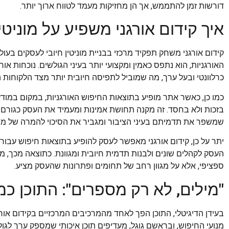
דורשות זמן להתממש, אך הן מחזיקות מעמד לטווח ארוך יותר.
איך קידום אורגני משפיע על מוניט
קידום אורגני משחק תפקיד מרכזי בבניית מוניטין חיובי לעסקים בעו
האורגניות, הוא נתפס כאמין ומקצועי יותר בעיני הגולשים. נוכחות 
כרלוונטי ובעל ערך, מה שמוביל לתפיסה חיובית יותר מצד הלקוחות ה
כמו כן, כאשר אתר מופיע בתוצאות החיפוש האורגניות, במקום במוד
בזכות ולא בחסד. זה מקנה תחושת אמינות ומעמיד את העסק כגורם ס
שמשפר את תדמיתם בעיני הציבור ומגביר את הסיכוי להמרה של מב
יתר על כן, קידום אורגני מאפשר לעסק להופיע בתוצאות חיפוש עבור 
העסק לקהלים שונים ולבנות תדמית חיובית ומגוונת. כתוצאה מכך, מ
ספציפי, אלא על מגוון רחב של תחומים ופתרונות שהעסק מציע.
"מילים, לא רק מספרים": התוכן כמנ
בעידן הדיגיטלי, התוכן הפך לאחד מהמרכיבים המרכזיים בקידום אורגנ
מנועי החיפוש, ובראשם גוגל, מעדיפים תוכן איכותי שמספק ערך לגולשי