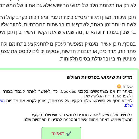
לא רק את תשומת הלב של מנועי החיפוש אלא גם את זו של המשתמ
תוכן איכותי, מגוון ומקורי מסייע ביצירת עניין ומעורבות בקרב קהל
לשהות יותר זמן באתר, לשתף אותו ברשתות החברתיות ולחזור אליו 
בחשבון בעת דירוג האתר, מה שמדגיש את הקשר הישיר בין תוכן איכו
בנוסף, תוכן עשיר ומעמיק מאפשר לעסקים להתמקצע בתחומם ולהת
פתרונות, מדריכים, או תובנות חדשות, עסקים יכולים לבסס את עצמם
מוניטין חיובי ובהגדלת בסיס הלקוחות.
תוכן מגוון, הכולל מאמרים, בלוגים, סרטונים ואינפוגרפיקות, מאפשר
מדיניות שימוש בפרטיות הגולש
והעדפות. כך, עסקים יכולים להרחיב את טווח ההשפעה שלהם וליצור 
שלום!
קידום אורגני הוא לא רק כלי חשוב בעולם השיווק הדיגיטלי, אלא
באתר זה אנו משתמשים בקבצי Cookies, כדי לאפשר לאתר לעבוד בצ
ולשפר את חוויית הגלישה שלך.
דיגיטלית משתנה תמיד. באמצעות התמקדות בתוכן איכותי, חווי
למידע נוסף על השימוש שלנו בקוקיז ועל פרטיותך, מוזמן לקרוא את מדיניות
הפר
להבטיח את מקומו בצמרת תוצאות החיפוש.
שלנו
.
בלחיצה על "מאשר" אתה מסכים לתנאי השימוש שלנו בקוקיז.
המשך שימוש באתר מהווה אישור והסכמה למדיניות הפרטיות שלנו.
מאשר
✔