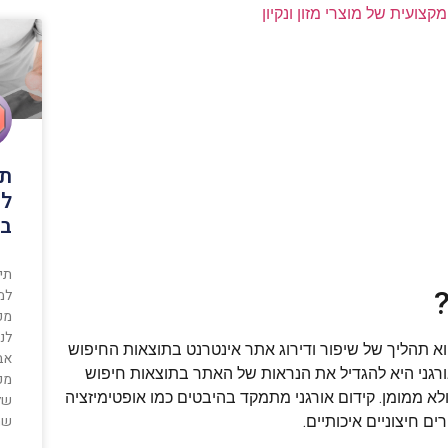
צועית של מוצרי מזון ונקיון
תי
לג
בד
תי
מכש
לנס
 אורגני, הידוע גם בשם SEO (Search Engine Optimization), הוא תהליך של שיפור ודירוג אתר אינטרנט בתוצאות החיפוש
אב
אורגני היא להגדיל את הנראות של האתר בתוצאות חיפוש
מכ
ולא ממומן. קידום אורגני מתמקד בהיבטים כמו אופטימיזציה
של
שהגלקס
ם חיצוניים איכותיים.