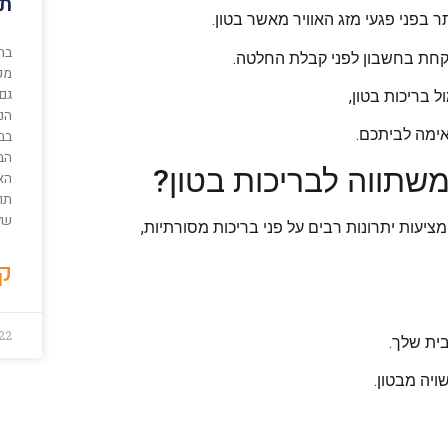
תב
ר בפני פגעי מזג האוויר מאשר בטון.
בח
קחת בחשבון לפני קבלת החלטה.
מק
גם
 בריכות בטון,
הנכ
ימה לביתכם.
בב
הבא
משתווה לבריכות בטון?
תוכ
של 
ציעות יתרונות רבים על פני בריכות מסורתיות,
קר
22
ית שלך.
ויה מבטון.