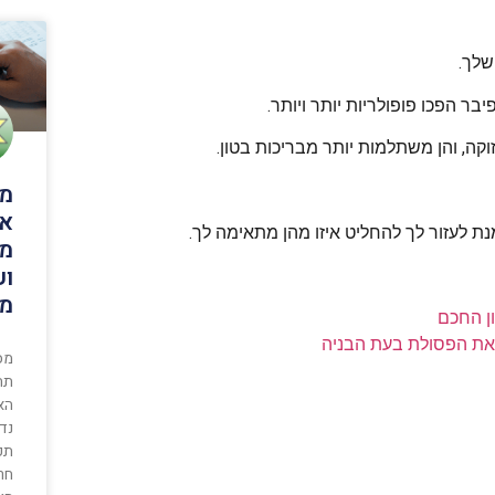
שלך.
בר הפכו פופולריות יותר ויותר.
ה, והן משתלמות יותר מבריכות בטון.
מס
אי
ת לעזור לך להחליט איזו מהן מתאימה לך.
ממ
וע
מו
ון החכם
 את הפסולת בעת הבניה
מס
תח
הא
נד
תקצ
חר